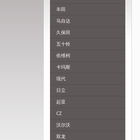
丰田
马自达
久保田
五十铃
依维柯
卡玛斯
现代
日立
起亚
CZ
沃尔沃
双龙