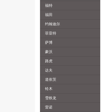
福特
福田
约翰迪尔
菲亚特
萨博
豪沃
路虎
达夫
道依茨
铃木
雪铁龙
雷诺