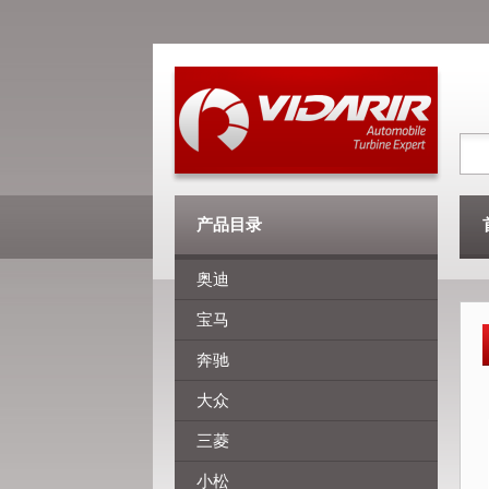
产品目录
奥迪
宝马
奔驰
大众
三菱
小松