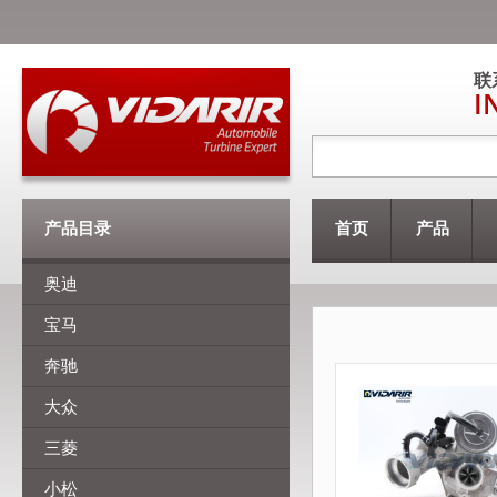
联
I
产品目录
首页
产品
奥迪
宝马
奔驰
大众
三菱
小松