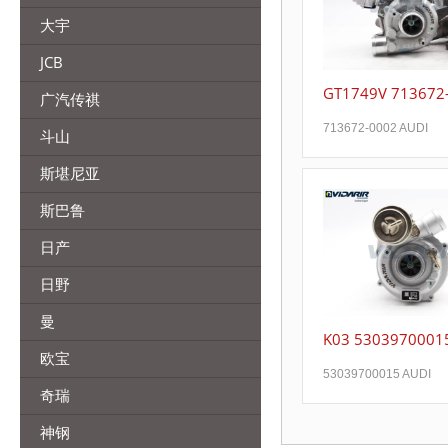
大宇
JCB
GT1749V 713672
广汽传祺
713672-0002 AUDI
斗山
斯堪尼亚
斯巴鲁
日产
日野
曼
K03 5303970001
欧宝
53039700015 AUDI
奇瑞
神钢