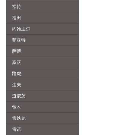
福特
福田
约翰迪尔
菲亚特
萨博
豪沃
路虎
达夫
道依茨
铃木
雪铁龙
雷诺