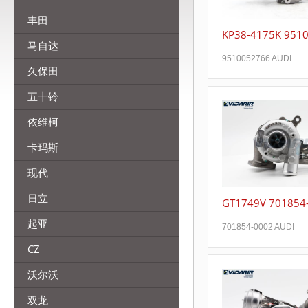
丰田
KP38-4175K 951
马自达
9510052766 AUDI
久保田
五十铃
依维柯
卡玛斯
现代
日立
GT1749V 701854
起亚
701854-0002 AUDI
CZ
沃尔沃
双龙