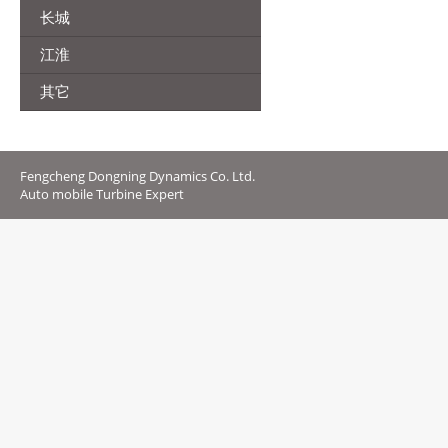
长城
江淮
其它
Fengcheng Dongning Dynamics Co. Ltd.
Auto mobile Turbine Expert